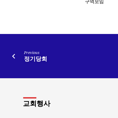
역
구역모임
모
임
Previous
정기당회
교회행사