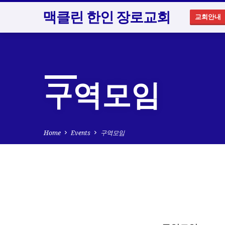
맥클린 한인 장로교회
교회안내
구역모임
Home
Events
구역모임
구