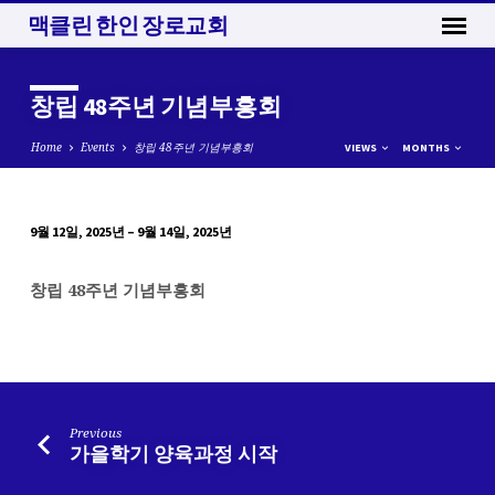
맥클린 한인 장로교회
창립 48주년 기념부흥회
Home
Events
창립 48주년 기념부흥회
VIEWS
MONTHS
9월 12일, 2025년 – 9월 14일, 2025년
창
립
창립 48주년 기념부흥회
48
주
년
기
념
Previous
부
가을학기 양육과정 시작
흥