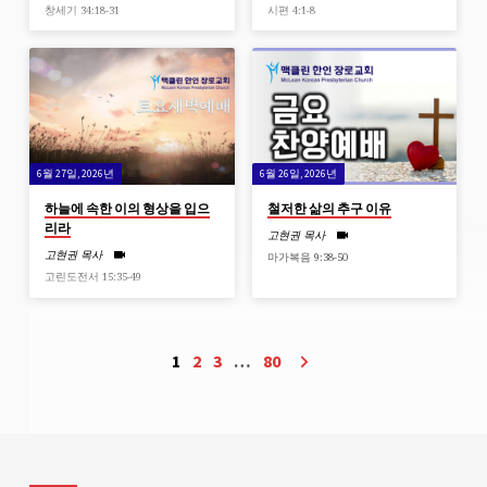
창세기 34:18-31
시편 4:1-8
6월 27일, 2026년
6월 26일, 2026년
하늘에 속한 이의 형상을 입으
철저한 삶의 추구 이유
리라
고현권 목사
고현권 목사
마가복음 9:38-50
고린도전서 15:35-49
1
2
3
…
80