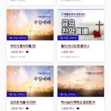
창세기 36:1-8
마가복음 10:13-16
7월 12일, 2026년
7월 10일, 2026년
우리가 묻어야할 것!
둘이 아니요 한 몸이니
고현권 목사
고현권 목사
창세기 35:1-8
마가복음 10:1-12
7월 5일, 2026년
7월 4일, 2026년
선으로 악을 이기라!
하나님이 택하신 경건한 자
고현권 목사
고현권 목사