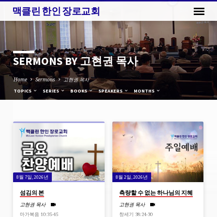
맥클린 한인 장로교회
SERMONS BY 고현권 목사
Home
Sermons
고현권 목사
TOPICS
SERIES
BOOKS
SPEAKERS
MONTHS
SERMONS
BY
고
현
8월 7일, 2026년
8월 2일, 2026년
권
목
섬김의 본
측량할 수 없는 하나님의 지혜
사
고현권 목사
고현권 목사
마가복음 10:35-45
창세기 38:24-30