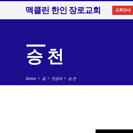
맥클린 한인 장로교회
교회안내
승 천
Home
글
찬양대
승 천
승