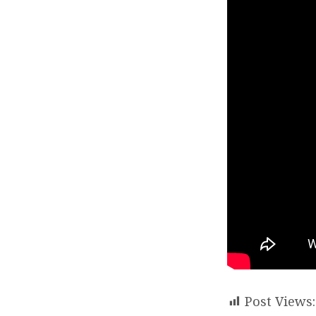
천
Post Views: