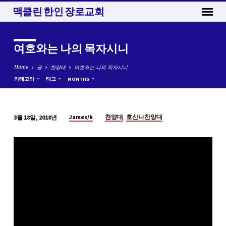
맥클린 한인 장로교회
여호와는 나의 목자시니
Home
글
찬양대
여호와는 나의 목자시니
카테고리
태그
MONTHS
,
James/k
찬양대
호산나찬양대
3월 18일, 2018년
여
호
와
는
나
의
목
자
시