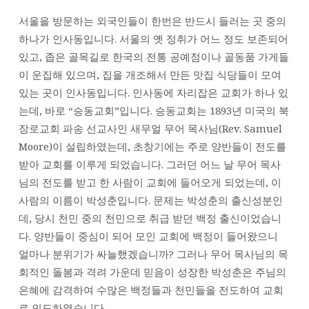
서울을 방문하는 외국인들이 한번은 반드시 들러는 곳 중의
하나가 인사동입니다. 서울의 옛 정취가 어느 정도 보존되어
있고, 좁은 골목길로 한국의 전통 공예점이나 골동품 가게들
이 운집해 있으며, 집을 개조해서 만든 맛집 식당들이 모여
있는 곳이 인사동입니다. 인사동에 자리잡은 교회가 하나 있
는데, 바로 “승동교회”입니다. 승동교회는 1893년 미국의 북
장로교회 파송 선교사인 새무얼 무어 목사님(Rev. Samuel
Moore)이 설립하였는데, 초창기에는 주로 양반들이 전도를
받아 교회를 이루게 되었습니다. 그러던 어느 날 무어 목사
님의 전도를 받고 한 사람이 교회에 들어오게 되었는데, 이
사람의 이름이 박성춘입니다. 문제는 박성춘의 출신성분인
데, 당시 천민 중의 천민으로 취급 받던 백정 출신이었습니
다. 양반들이 중심이 되어 모인 교회에 백정이 들어왔으니
얼마나 분위기가 싸늘했겠습니까? 그러나 무어 목사님의 목
회적인 돌봄과 격려 가운데 믿음이 성장한 박성춘은 주님의
은혜에 감격하여 수많은 백정들과 천민들을 전도하여 교회
로 인도하였습니다.