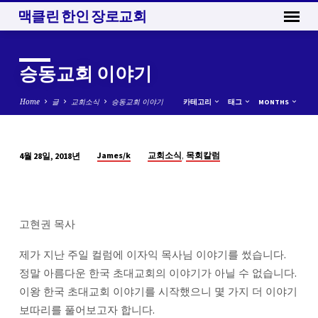
맥클린 한인 장로교회
승동교회 이야기
Home
글
교회소식
승동교회 이야기
카테고리
태그
MONTHS
,
James/k
교회소식
목회칼럼
4월 28일, 2018년
승
동
교
회
고현권 목사
이
야
제가 지난 주일 컬럼에 이자익 목사님 이야기를 썼습니다.
기
정말 아름다운 한국 초대교회의 이야기가 아닐 수 없습니다.
이왕 한국 초대교회 이야기를 시작했으니 몇 가지 더 이야기
보따리를 풀어보고자 합니다.