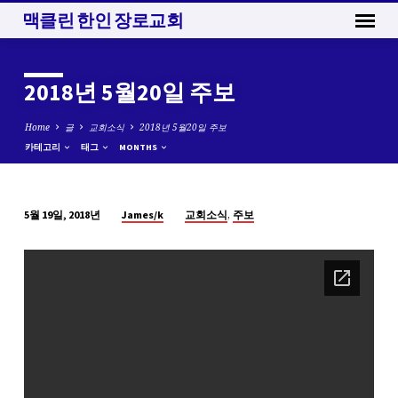
맥클린 한인 장로교회
2018년 5월20일 주보
Home
글
교회소식
2018년 5월20일 주보
카테고리
태그
MONTHS
,
James/k
교회소식
주보
5월 19일, 2018년
2018
년
5
월
20
일
주
보