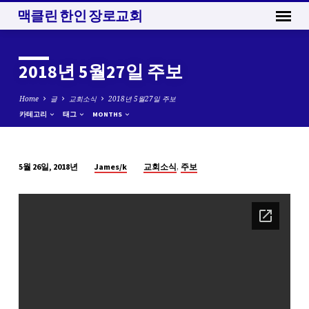
맥클린 한인 장로교회
2018년 5월27일 주보
Home
글
교회소식
2018년 5월27일 주보
카테고리
태그
MONTHS
,
James/k
교회소식
주보
5월 26일, 2018년
2018
년
5
월
27
일
주
보