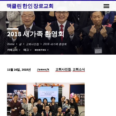
맥클린 한인 장로교회
2018 새가족 환영회
Home
글
교회사진첩
2018 새가족 환영회
카테고리
태그
MONTHS
,
James/k
교회사진첩
교회소식
11월 16일, 2018년
2018
새
가
족
환
영
회