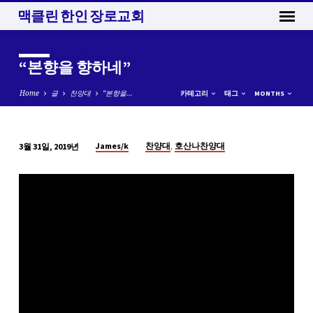
맥클린 한인 장로교회
“본향을 향하네”
Home
글
찬양대
“본향을…
카테고리
태그
MONTHS
,
James/k
찬양대
호산나찬양대
3월 31일, 2019년
“본
향
을
향
하
네”