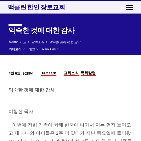
맥클린 한인 장로교회
익숙한 것에 대한 감사
Home
글
교회소식
익숙한 것에 대한 감사
카테고리
태그
MONTHS
,
James/k
교회소식
목회칼럼
4월 6일, 2019년
익
숙
익숙한 것에 대한 감사
한
것
에
이행진 목사
대
한
이번에 저희 가족이 함께 한국에 나가서 저는 먼저 들어오
감
고 제 아내와 아이들은 2주 더 있다가 지난 목요일에 들어왔
사