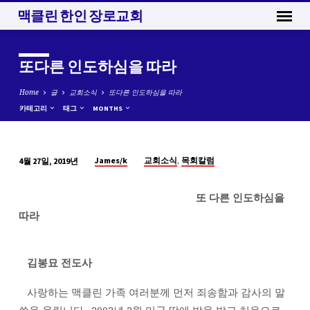
맥클린 한인 장로교회
또다른 인도하심을 따라
Home
글
교회소식
또다른 인도하심을 따라
카테고리
태그
MONTHS
,
James/k
교회소식
목회칼럼
4월 27일, 2019년
또
다
또 다른 인도하심을
른
따라
인
도
하
김봉묘 전도사
심
을
사랑하는 맥클린 가족 여러분께 먼저 죄송함과 감사의 말
따