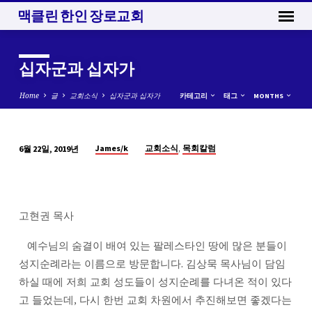
맥클린 한인 장로교회
십자군과 십자가
Home
글
교회소식
십자군과 십자가
카테고리
태그
MONTHS
,
James/k
교회소식
목회칼럼
6월 22일, 2019년
십
자
군
과
고현권 목사
십
자
예수님의 숨결이 배여 있는 팔레스타인 땅에 많은 분들이
가
성지순례라는 이름으로 방문합니다. 김상묵 목사님이 담임
하실 때에 저희 교회 성도들이 성지순례를 다녀온 적이 있다
고 들었는데, 다시 한번 교회 차원에서 추진해보면 좋겠다는