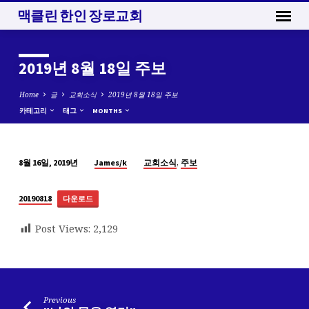
맥클린 한인 장로교회
2019년 8월 18일 주보
Home
글
교회소식
2019년 8월 18일 주보
카테고리
태그
MONTHS
,
James/k
교회소식
주보
8월 16일, 2019년
2019
년
20190818
다운로드
8
월
Post Views:
2,129
18
일
주
보
Previous