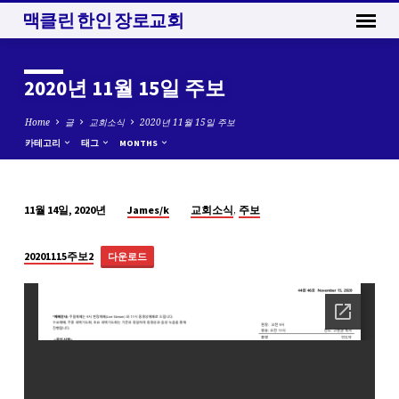
맥클린 한인 장로교회
2020년 11월 15일 주보
Home
글
교회소식
2020년 11월 15일 주보
카테고리
태그
MONTHS
,
James/k
교회소식
주보
11월 14일, 2020년
2020
년
20201115주보2
다운로드
11
월
15
일
주
보