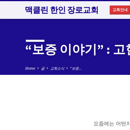
맥클린 한인 장로교회
교회안내
“보증 이야기” : 
Home
글
교회소식
“보증…
“보
증
요즘에는 어떤지