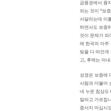
금융권에서 융자
이
되는 것이 “보증
야
서달라는데 이를
하면서도 보증하
기”
것이 문제가 되
:
에 한국의 아주
빚을 다 떠안게
고
고, 후에는 아
현
성경은 보증에 대
권
사람과 더불어 손
목
네 누운 침상도
사
말라고 가르칩니
증서지 마십시오