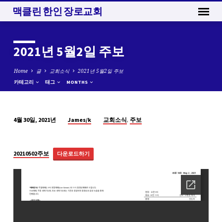
맥클린 한인 장로교회
2021년 5월2일 주보
Home
글
교회소식
2021년 5월2일 주보
카테고리
태그
MONTHS
,
James/k
교회소식
주보
4월 30일, 2021년
2021
년
5
20210502주보
다운로드하기
월
2
일
주
보