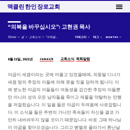
맥클린 한인 장로교회
“의복을 바꾸십시오”: 고현권 목사
Home
글
교회소식
“의복을…
카테고리
태그
MONTHS
,
James/k
교회소식
목회칼럼
8월 21일, 2021년
“의
복
야곱이 세겜이라는 곳에 머물고 있었을때에, 외동딸 디나가
을
세겜 땅의 추장의 아들에 의해 못쓸 짓을 당하게 됩니다. 이
바
에 분노한 야곱의 아들들이 여동생을 겁간한 추장의 아들뿐
꾸
만 아니라 성의 모든 남자들을 죽이고 재물을 약탈하는 만행
십
을 저질렀습니다. 이 일을 들은 야곱이 두려움에 사로잡힙니
시
다. 이 소식을 들은 주변의 가나안 족속들이 자신을 결코 가
오”:
만히 내버려두지 않을 것이기 때문입니다. 바로 그때 하나님
고
현
이 야곱을 찾아오셨습니다. 그리고 벧엘로 올라가서 환난날