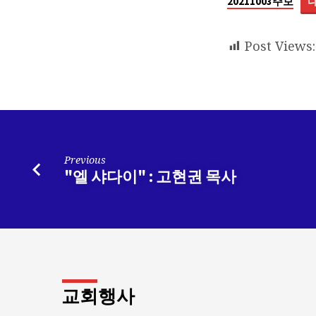
년
20211003주보
10
Post Views:
월
3
일
Previous
주
"엘 샤다이" : 고현권 목사
보
교회행사