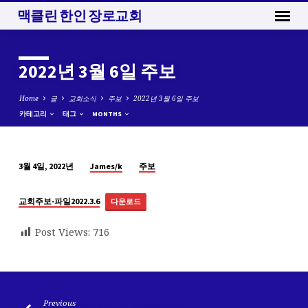
맥클린 한인 장로교회
2022년 3월 6일 주보
Home
글
교회소식
주보
2022년 3월 6일 주보
카테고리
태그
MONTHS
James/k
주보
3월 4일, 2022년
2022
년
교회주보-파일2022.3.6
다운로드
3
월
Post Views:
716
6
일
주
보
Previous