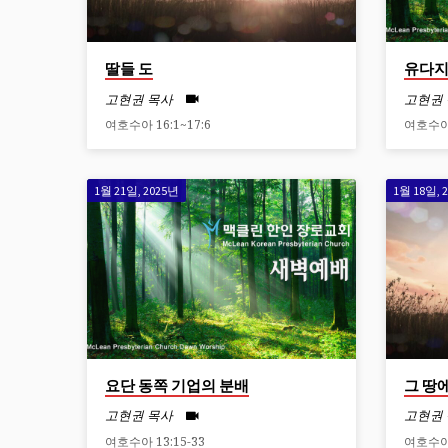
딸들 도
유다지
고현권 목사
고현권
여호수아 16:1~17:6
여호수아 
1월 21일, 2025년
1월 18일, 
요단 동쪽 기업의 분배
그 땅
고현권 목사
고현권
여호수아 13:15-33
여호수아 