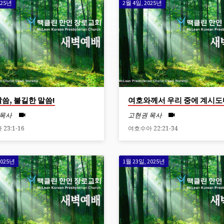
025년
2월 4일, 2025년
말씀, 불길한 말씀!
여호와께서 우리 중에 계시도
 목사
고현권 목사
23:1-16
여호수아 22:21-34
2025년
1월 23일, 2025년