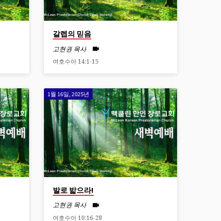
갈렙의 믿음
고현권 목사
여호수아 14:1-15
1월 16일, 2025년
발로 밟으라!
고현권 목사
여호수아 10:16-28