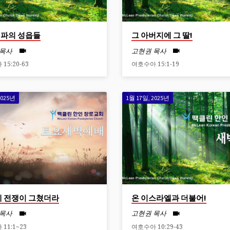
파의 성읍들
그 아버지에 그 딸!
 목사
고현권 목사
15:20-63
여호수아 15:1-19
2025년
1월 17일, 2025년
에 전쟁이 그쳤더라
온 이스라엘과 더불어!
 목사
고현권 목사
11:1~23
여호수아 10:29-43