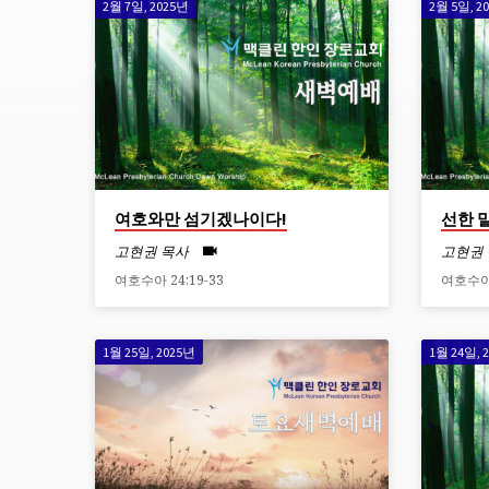
2월 7일, 2025년
2월 5일, 2
SERMONS
ON
여
호
여호와만 섬기겠나이다!
선한 
수
고현권 목사
고현권
여호수아 24:19-33
여호수아 
아
1월 25일, 2025년
1월 24일, 