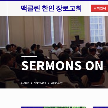
맥클린 한인 장로교회
교회안내
SERMONS O
Home
Sermons
여호수아