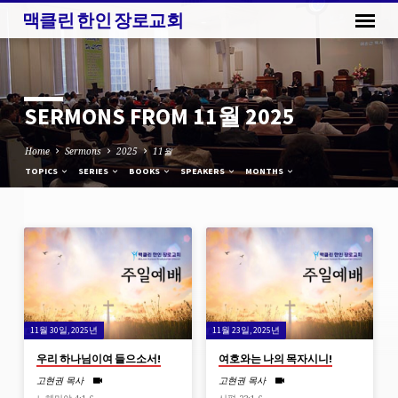
맥클린 한인 장로교회
SERMONS FROM 11월 2025
Home
Sermons
2025
11월
TOPICS
SERIES
BOOKS
SPEAKERS
MONTHS
SERMONS
FROM
11
월
11월 30일, 2025년
11월 23일, 2025년
2025
우리 하나님이여 들으소서!
여호와는 나의 목자시니!
고현권 목사
고현권 목사