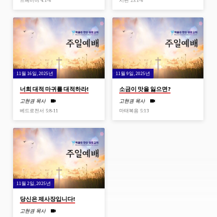
느헤미야 4:1-6
시편 23:1-6
11월 16일, 2025년
11월 9일, 2025년
너희 대적 마귀를 대적하라!
소금이 맛을 잃으면?
고현권 목사
고현권 목사
베드로전서 5:8-11
마태복음 5:13
11월 2일, 2025년
당신은 제사장입니다!
고현권 목사