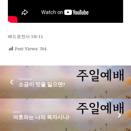
적
하
라!
베드로전서 5:8-11
Post Views:
764
Previous
소금이 맛을 잃으면?
Next
여호와는 나의 목자시니!