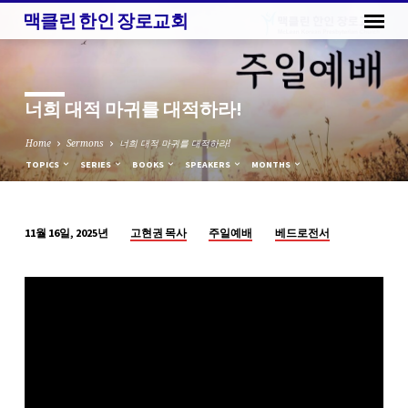
맥클린 한인 장로교회
너희 대적 마귀를 대적하라!
Home
Sermons
너희 대적 마귀를 대적하라!
TOPICS
SERIES
BOOKS
SPEAKERS
MONTHS
고현권 목사
주일예배
베드로전서
11월 16일, 2025년
너
희
대
적
마
귀
를
대