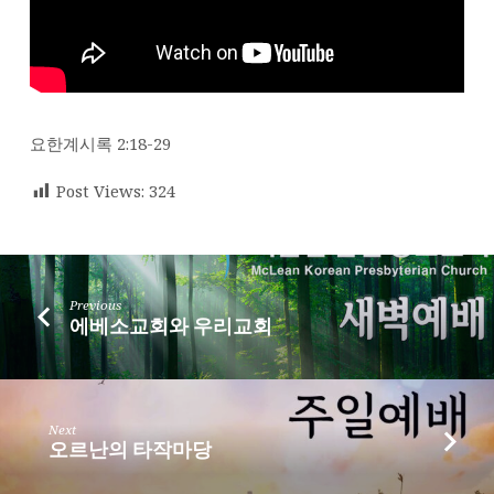
게!
요한계시록 2:18-29
Post Views:
324
Previous
에베소교회와 우리교회
Next
오르난의 타작마당