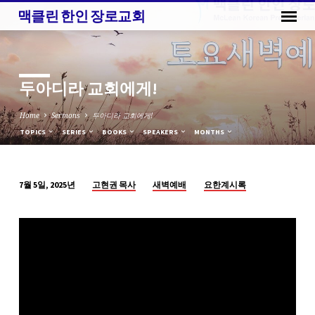
맥클린 한인 장로교회
두아디라 교회에게!
Home
Sermons
두아디라 교회에게!
TOPICS
SERIES
BOOKS
SPEAKERS
MONTHS
고현권 목사
새벽예배
요한계시록
7월 5일, 2025년
두
아
디
라
교
회
에