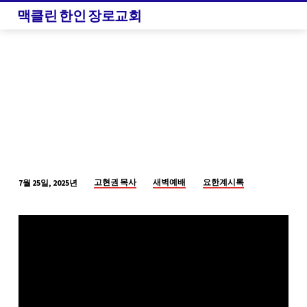
맥클린 한인 장로교회
고현권 목사
새벽예배
요한계시록
7월 25일, 2025년
일
곱
대
접
심
판