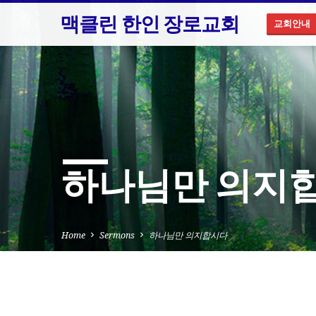
맥클린 한인 장로교회
교회안내
하나님만 의지
Home
Sermons
하나님만 의지합시다