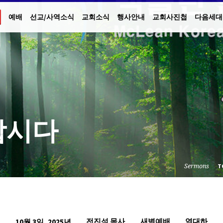
예배
선교/사역소식
교회소식
행사안내
교회사진첩
다음세대
합시다
Sermons
T
전진석 목사
새벽예배
역대하
10월 3일, 2025년