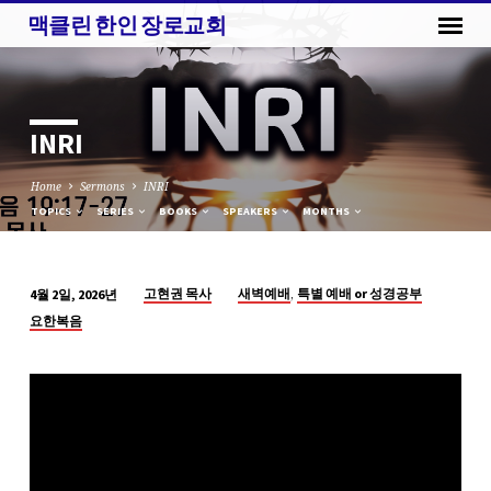
맥클린 한인 장로교회
INRI
Home
Sermons
INRI
TOPICS
SERIES
BOOKS
SPEAKERS
MONTHS
,
고현권 목사
새벽예배
특별 예배 or 성경공부
4월 2일, 2026년
INRI
요한복음