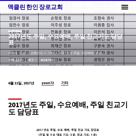
맥클린 한인 장로교회
2017년도 주일, 수요예배, 주일 친교기도 담당
표
Home
글
교회소식
기타
2017년도 주일, 수요예배, 주일…
카테고리
태그
MONTHS
yoon72
기타
6월 11일, 2017년
2017
년
도
2017년도 주일, 수요예배, 주일 친교기
주
도 담당표
일,
수
요