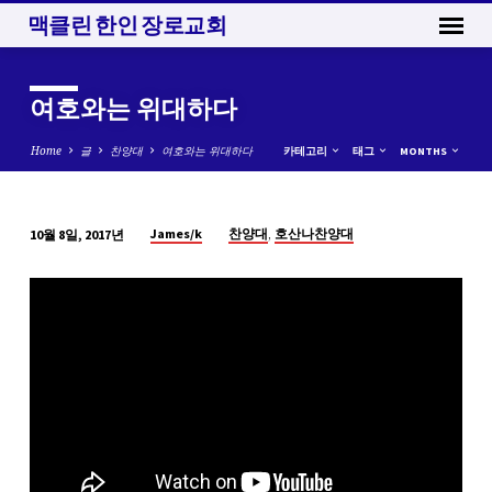
맥클린 한인 장로교회
여호와는 위대하다
Home
글
찬양대
여호와는 위대하다
카테고리
태그
MONTHS
,
James/k
찬양대
호산나찬양대
10월 8일, 2017년
여
호
와
는
위
대
하
다