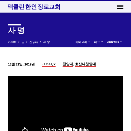
맥클린 한인 장로교회
사 명
Home
글
찬양대
사 명
카테고리
태그
MONTHS
,
James/k
찬양대
호산나찬양대
12월 31일, 2017년
사
명