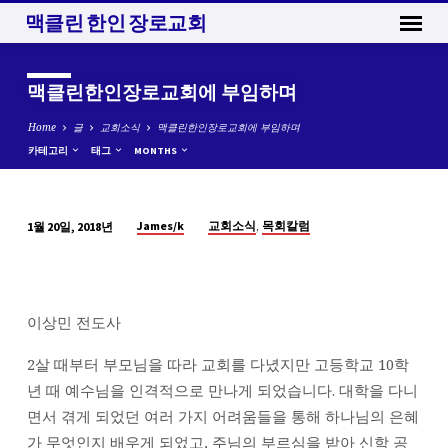
맥클린 한인 장로교회
맥클린한인장로교회에 부임하며
Home
글
교회소식
맥클린한인장로교회에 부임하며
카테고리
태그
MONTHS
,
James/k
교회소식
목회칼럼
1월 20일, 2018년
맥
클
린
한
이상민 전도사
인
장
2살 때부터 부모님을 따라 교회를 다녔지만 고등학교 10학
로
년 때 예수님을 인격적으로 만나게 되었습니다. 대학을 다니
교
면서 겪게 되었던 여러 가지 어려움들을 통해 하나님의 은혜
회
가 무엇인지 배우게 되었고, 주님의 부르심을 받아 신학 공