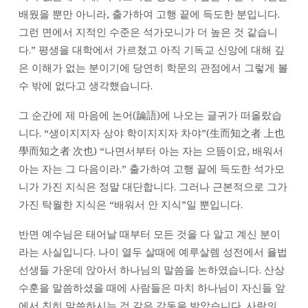
者)
배웠을 뿐만 아니라, 출가하여 고행 끝에 득도한 분입니다.
이
그런 면에서 지적인 수준은 석가모니가 더 높은 것 같습니
신
다.” 평생을 대학에서 가르쳤고 아직 기독교 신앙에 대해 깊
예
은 이해가 없는 분이기에 당연히 학문의 관점에서 그렇게 볼
수
수 밖에 없다고 생각했습니다.
님”
그 순간에 제 마음에 논어(論語)에 나오는 글귀가 떠올랐습
니다. “생이지지자 상야 학이지지자 차야”(生而知之者 上也
學而知之者 次也) “나면서부터 아는 자는 으뜸이요, 배워서
아는 자는 그 다음이라.” 출가하여 고행 끝에 득도한 석가모
니가 가진 지식은 정말 대단합니다. 그러나 근본적으로 그가
가진 탁월한 지식은 “배워서 안 지식”일 뿐입니다.
반면 예수님은 태어날 때부터 모든 것을 다 알고 계신 분이
라는 사실입니다. 나이 열두 살때에 예루살렘 성전에서 율법
선생들 가운데 앉아서 하나님의 말씀을 논하였습니다. 산상
수훈을 말씀하셨을 때에 사람들은 마치 하나님이 자신들 앞
에서 친히 말씀하시는 것 같은 감동을 받았습니다. 사람의