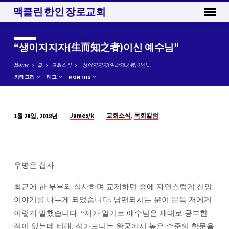
맥클린 한인 장로교회
“생이지지자(生而知之者)이신 예수님”
Home
글
교회소식
“생이지지자(生而知之者)이신…
카테고리
태그
MONTHS
,
James/k
교회소식
목회칼럼
1월 28일, 2018년
“생
이
지
지
우병은 집사
자
(生
최근에 한 부부와 식사하며 교제하던 중에 자연스럽게 신앙
而
이야기를 나누게 되었습니다. 남편되시는 분이 문득 저에게
知
이렇게 말했습니다. “제가 알기로 예수님은 제대로 공부한
之
적이 없는데 비해, 석가모니는 왕궁에서 높은 수준의 학문을