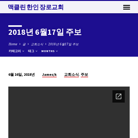
맥클린 한인 장로교회
2018년 6월17일 주보
Home
글
교회소식
2018년 6월17일 주보
카테고리
태그
MONTHS
,
James/k
교회소식
주보
6월 16일, 2018년
2018
년
6
월
17
일
주
보