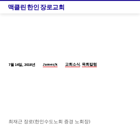
맥클린 한인 장로교회
,
James/k
교회소식
목회칼럼
7월 14일, 2018년
2018
년
PCA
총
회
참
석
최재근 장로(한인수도노회 증경 노회장)
보
고
(2)