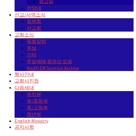
설교일
찬양대
선교/사역소식
위원회
선교회
교회소식
목회칼럼
주보
기타
주일예배 동영상 모음
Youth EM Sermon Archive
행사안내
교회사진첩
다음세대
유치부
유/초등부
중/고등부
청년부
English Ministry
공지사항