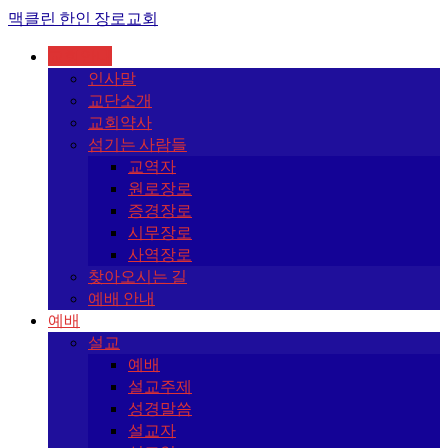
맥클린 한인 장로교회
교회안내
인사말
교단소개
교회약사
섬기는 사람들
교역자
원로장로
증경장로
시무장로
사역장로
찾아오시는 길
예배 안내
예배
설교
예배
설교주제
성경말씀
설교자