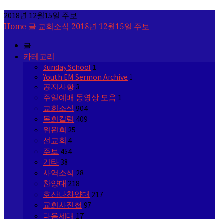
Search
2018년 12월15일 주보
Home
글
교회소식
2018년 12월15일 주보
글
카테고리
Sunday School
1
Youth EM Sermon Archive
1
공지사항
3
주일예배 동영상 모음
1
교회소식
904
목회칼럼
409
위원회
25
선교회
4
주보
454
기타
38
사역소식
28
찬양대
218
호산나찬양대
217
교회사진첩
97
다음세대
17