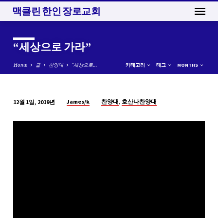
맥클린 한인 장로교회
“세상으로 가라”
Home
글
찬양대
“세상으로…
카테고리
태그
MONTHS
,
James/k
찬양대
호산나찬양대
12월 1일, 2019년
“세
상
으
로
가
라”