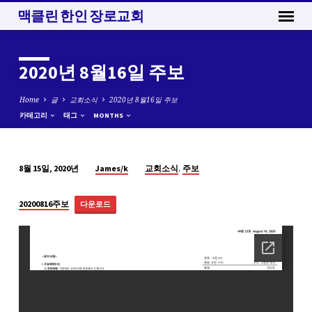
맥클린 한인 장로교회
2020년 8월16일 주보
Home
글
교회소식
2020년 8월16일 주보
카테고리
태그
MONTHS
,
James/k
교회소식
주보
8월 15일, 2020년
2020
년
20200816주보
다운로드
8
월
16
일
주
보