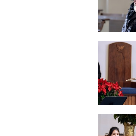
년
11
월
29
일