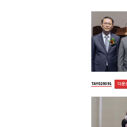
이
원
종
장
로
임
직
TAY029391
다운
식
2020