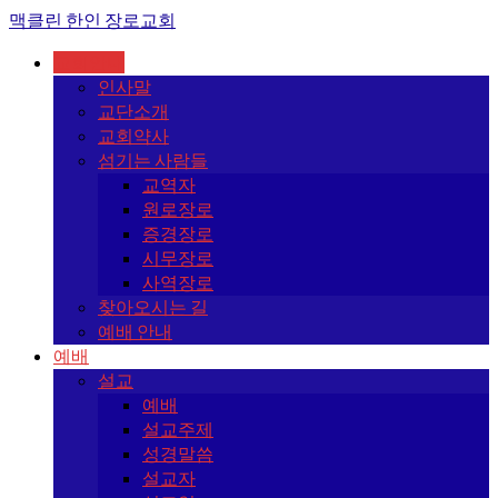
맥클린 한인 장로교회
교회안내
인사말
교단소개
교회약사
섬기는 사람들
교역자
원로장로
증경장로
시무장로
사역장로
찾아오시는 길
예배 안내
예배
설교
예배
설교주제
성경말씀
설교자