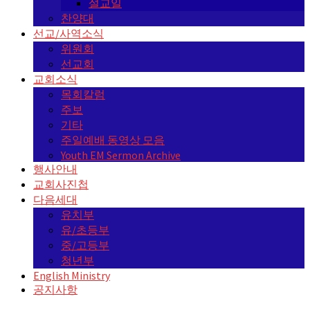
설교일
찬양대
선교/사역소식
위원회
선교회
교회소식
목회칼럼
주보
기타
주일예배 동영상 모음
Youth EM Sermon Archive
행사안내
교회사진첩
다음세대
유치부
유/초등부
중/고등부
청년부
English Ministry
공지사항