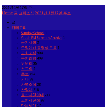
Search
2021년 1월17일 주보
Home
글
교회소식
2021년 1월17일 주보
글
카테고리
Sunday School
1
Youth EM Sermon Archive
1
공지사항
3
주일예배 동영상 모음
1
교회소식
904
목회칼럼
409
위원회
25
선교회
4
주보
454
기타
38
사역소식
28
찬양대
218
호산나찬양대
217
교회사진첩
97
다음세대
17