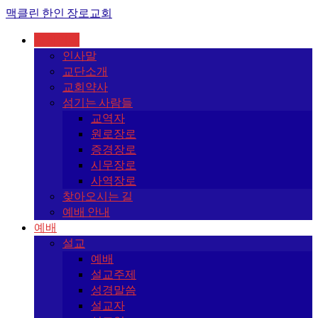
맥클린 한인 장로교회
교회안내
인사말
교단소개
교회약사
섬기는 사람들
교역자
원로장로
증경장로
시무장로
사역장로
찾아오시는 길
예배 안내
예배
설교
예배
설교주제
성경말씀
설교자