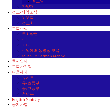
설교일
찬양대
선교/사역소식
위원회
선교회
교회소식
목회칼럼
주보
기타
주일예배 동영상 모음
Youth EM Sermon Archive
행사안내
교회사진첩
다음세대
유치부
유/초등부
중/고등부
청년부
English Ministry
공지사항