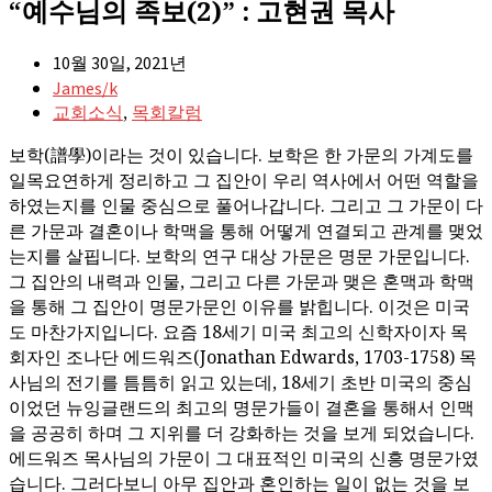
“예수님의 족보(2)” : 고현권 목사
10월 30일, 2021년
James/k
,
교회소식
목회칼럼
보학(譜學)이라는 것이 있습니다. 보학은 한 가문의 가계도를
일목요연하게 정리하고 그 집안이 우리 역사에서 어떤 역할을
하였는지를 인물 중심으로 풀어나갑니다. 그리고 그 가문이 다
른 가문과 결혼이나 학맥을 통해 어떻게 연결되고 관계를 맺었
는지를 살핍니다. 보학의 연구 대상 가문은 명문 가문입니다.
그 집안의 내력과 인물, 그리고 다른 가문과 맺은 혼맥과 학맥
을 통해 그 집안이 명문가문인 이유를 밝힙니다. 이것은 미국
도 마찬가지입니다. 요즘 18세기 미국 최고의 신학자이자 목
회자인 조나단 에드워즈(Jonathan Edwards, 1703-1758) 목
사님의 전기를 틈틈히 읽고 있는데, 18세기 초반 미국의 중심
이었던 뉴잉글랜드의 최고의 명문가들이 결혼을 통해서 인맥
을 공공히 하며 그 지위를 더 강화하는 것을 보게 되었습니다.
에드워즈 목사님의 가문이 그 대표적인 미국의 신흥 명문가였
습니다. 그러다보니 아무 집안과 혼인하는 일이 없는 것을 보