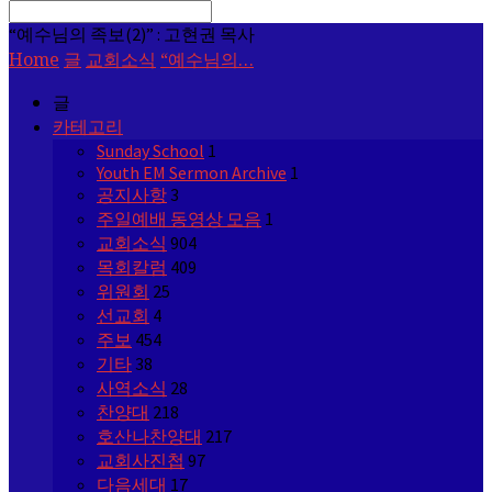
Search
“예수님의 족보(2)” : 고현권 목사
Home
글
교회소식
“예수님의…
글
카테고리
Sunday School
1
Youth EM Sermon Archive
1
공지사항
3
주일예배 동영상 모음
1
교회소식
904
목회칼럼
409
위원회
25
선교회
4
주보
454
기타
38
사역소식
28
찬양대
218
호산나찬양대
217
교회사진첩
97
다음세대
17