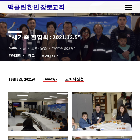
맥클린 한인 장로교회
“새가족 환영회 : 2021.12.5”
Home
글
교회사진첩
“새가족 환영회 :…
카테고리
태그
MONTHS
James/k
교회사진첩
12월 5일, 2021년
“새
가
족
환
영
회
:
2021.12.5”