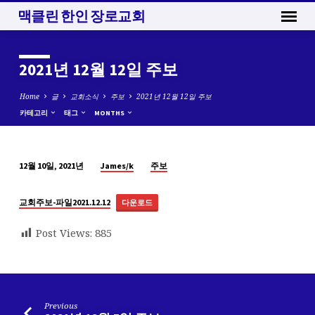
맥클린 한인 장로교회
2021년 12월 12일 주보
Home
글
교회소식
주보
2021년 12월 12일 주보
카테고리
태그
MONTHS
James/k
주보
12월 10일, 2021년
2021
년
교회주보-파일2021.12.12
다운로드
12
월
Post Views:
885
12
일
주
보
Previous