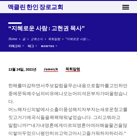
맥클린 한인 장로교회
“지혜로운 사람 : 고현권 목사”
Home
글
교회소식
목회칼럼
“지혜로운 사람 :…
카테고리
태그
MONTHS
James/k
목회칼럼
12월 24일, 2021년
“지
혜
한해를마감하면서주보칼럼을무슨내용으로할까를고민하던
로
중에문득예수님의비유에나오는어리석은부자가떠올랐습니
운
다.
사
어느해자신의밭에서소출이풍성해지자부자는새로운창고를
람
짓고거기에곡식들을꽉꽉채워넣었습니다. 그리고뭐라고
:
말합니까?“내가내영혼에게이르되영혼아여러해쓸물건을많
고
이쌓아두었으니평안히쉬고먹고마시고즐거워하자하리라.”
현