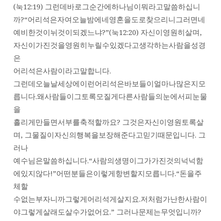
권
(눅12:19) 그런데바로그순간에하나님이뭐라고말씀하십니
목
까?“어리석은자여오늘밤에네영혼을도로찾으리니그러면네
사”
예비한것이뉘것이되겠느냐?”(눅12:20) 자신이영원히살며,
자신이가진것을영원히누릴수있겠다고생각하는사람을성경
은
어리석은사람이라고말합니다.
그런데오늘날세상에이런어리석은바보들이얼마나많은지모
릅니다.왜사람들이그토록모질게다른사람들의눈에서피눈물
을
흘리게만들면서부를축적할까요? 그것은자신이영원토록살
며, 그물질이자신의행복을보장해준다고믿기때문입니다. 그
러나
예수님은말씀하십니다.“사람의생명이그가가진것의넉넉함
에있지않다!”어떤분들은이렇게항변할지모릅니다.“돈을주
체할
수없는부자니까그렇게어리석게살지요.저처럼가난한사람이
야그렇게살래도살수가없어요.” 그러나문제는무엇입니까?