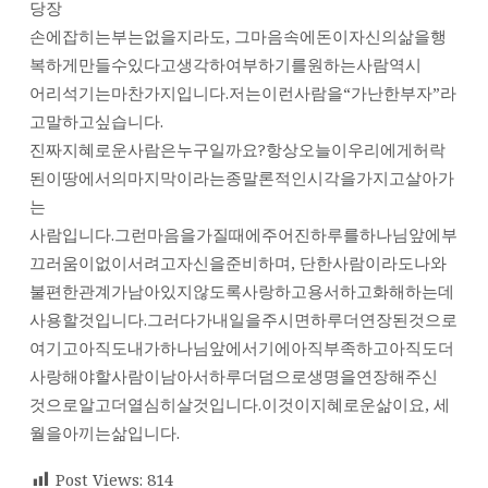
당장
손에잡히는부는없을지라도, 그마음속에돈이자신의삶을행
복하게만들수있다고생각하여부하기를원하는사람역시
어리석기는마찬가지입니다.저는이런사람을“가난한부자”라
고말하고싶습니다.
진짜지혜로운사람은누구일까요?항상오늘이우리에게허락
된이땅에서의마지막이라는종말론적인시각을가지고살아가
는
사람입니다.그런마음을가질때에주어진하루를하나님앞에부
끄러움이없이서려고자신을준비하며, 단한사람이라도나와
불편한관계가남아있지않도록사랑하고용서하고화해하는데
사용할것입니다.그러다가내일을주시면하루더연장된것으로
여기고아직도내가하나님앞에서기에아직부족하고아직도더
사랑해야할사람이남아서하루더덤으로생명을연장해주신
것으로알고더열심히살것입니다.이것이지혜로운삶이요, 세
월을아끼는삶입니다.
Post Views:
814