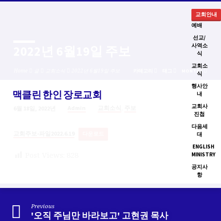
교회안내
예배
선교/
사역소
2022년 6월19일 주보
식
교회소
Home
글
교회소식
2022년 6월19일 주보
카테고리
태그
MONTHS
식
행사안
맥클린 한인 장로교회
내
교회사
,
Admin
교회소식
주보
6월 18일, 2022년
진첩
2022
다음세
년
교회주보-파일2022.6.19
다운로드
대
6
ENGLISH
월
Post Views:
828
MINISTRY
19
공지사
일
항
주
보
Previous
'오직 주님만 바라보고' 고현권 목사