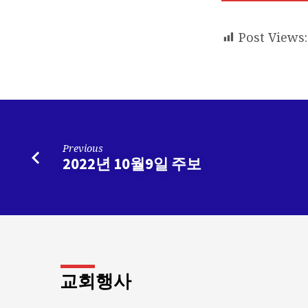
년
10
Post Views:
월
16
일
Previous
주
2022년 10월9일 주보
보
교회행사