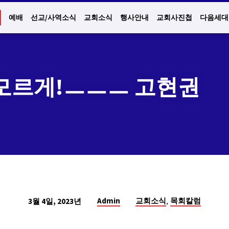
예배
선교/사역소식
교회소식
행사안내
교회사진첩
다음세대
모르게!ㅡㅡㅡ 고현권
,
Admin
교회소식
목회칼럼
3월 4일, 2023년