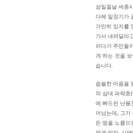
밀
삼일절날 세종시
다에 일장기가 
하
가만히 있지를 
게,
가서 내려달라고
러다가 주민들이
아
게 하는 것을 
무
습니다.
도
씁쓸한 마음을 
모
의 삼대 파락호
에 빠드린 난봉
르
어났는데, 그가
게!
든 땅을 노름으
없게 되자, 시