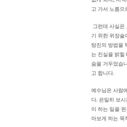
ㅡ
고 가서 노름으
ㅡ
ㅡ
그런데 사실은 
기 위한 위장술
고
탕진의 방법을 
현
는 진실을 밝힐
숨을 거두었습니
권
고 합니다.
목
예수님은 사람에
사
다. 은밀히 보
이 하는 일을 
아보게 하는 묵