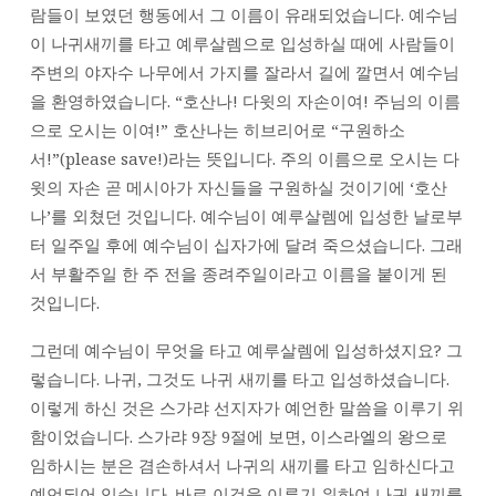
—
람들이 보였던 행동에서 그 이름이 유래되었습니다. 예수님
고
이 나귀새끼를 타고 예루살렘으로 입성하실 때에 사람들이
현
주변의 야자수 나무에서 가지를 잘라서 길에 깔면서 예수님
권
을 환영하였습니다. “호산나! 다윗의 자손이여! 주님의 이름
목
으로 오시는 이여!” 호산나는 히브리어로 “구원하소
사
서!”(please save!)라는 뜻입니다. 주의 이름으로 오시는 다
윗의 자손 곧 메시아가 자신들을 구원하실 것이기에 ‘호산
나’를 외쳤던 것입니다. 예수님이 예루살렘에 입성한 날로부
터 일주일 후에 예수님이 십자가에 달려 죽으셨습니다. 그래
서 부활주일 한 주 전을 종려주일이라고 이름을 붙이게 된
것입니다.
그런데 예수님이 무엇을 타고 예루살렘에 입성하셨지요? 그
렇습니다. 나귀, 그것도 나귀 새끼를 타고 입성하셨습니다.
이렇게 하신 것은 스가랴 선지자가 예언한 말씀을 이루기 위
함이었습니다. 스가랴 9장 9절에 보면, 이스라엘의 왕으로
임하시는 분은 겸손하셔서 나귀의 새끼를 타고 임하신다고
예언되어 있습니다. 바로 이것을 이루기 위하여 나귀 새끼를