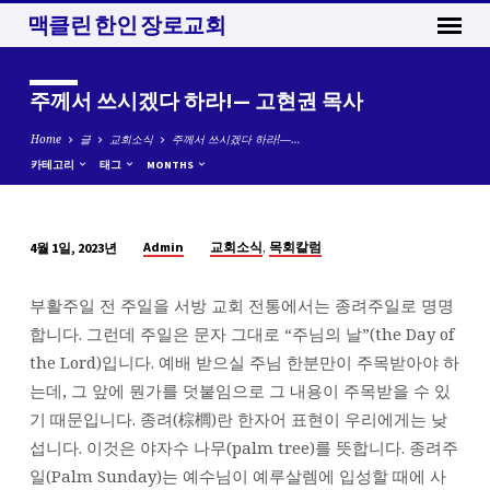
맥클린 한인 장로교회
주께서 쓰시겠다 하라!— 고현권 목사
Home
글
교회소식
주께서 쓰시겠다 하라!—…
카테고리
태그
MONTHS
,
Admin
교회소식
목회칼럼
4월 1일, 2023년
주
께
부활주일 전 주일을 서방 교회 전통에서는 종려주일로 명명
서
합니다. 그런데 주일은 문자 그대로 “주님의 날”(the Day of
쓰
the Lord)입니다. 예배 받으실 주님 한분만이 주목받아야 하
시
는데, 그 앞에 뭔가를 덧붙임으로 그 내용이 주목받을 수 있
겠
기 때문입니다. 종려(棕櫚)란 한자어 표현이 우리에게는 낮
다
섭니다. 이것은 야자수 나무(palm tree)를 뜻합니다. 종려주
하
일(Palm Sunday)는 예수님이 예루살렘에 입성할 때에 사
라!