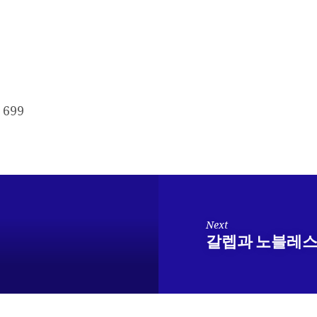
699
Next
갈렙과 노블레스 