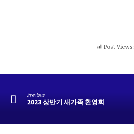
년
7
월
2
Post Views:
일
주
보
Previous
2023 상반기 새가족 환영회