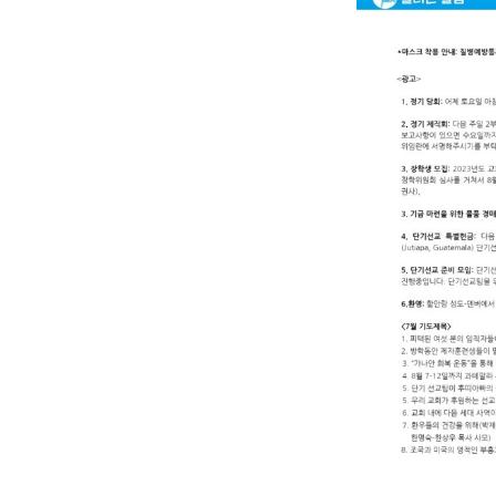
년
7
월
23
일
주
보