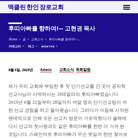
맥클린 한인 장로교회
후띠아빠를 향하여!— 고현권 목사
Home
글
교회소식
후띠아빠를 향하여!—…
카테고리
태그
MONTHS
,
Admin
교회소식
목회칼럼
8월 5일, 2023년
후
띠
제가 우리 교회에 부임한 후 첫 단기선교를 간 곳이 공자학
아
선교사님이 사역하시는 과테말라의 후띠아빠였습니다.
빠
2019년 6월 22일부터 28일까지 여덟 명의 단기선교팀이 귀
를
한 선교 경험을 하고 돌아왔습니다. 그러다가 이듬해 시작된
향
팬데믹으로 인해 모든 선교지 방문이 가로막혔다가 올해에
하
다시 선교의 첫사랑과도 같은 후띠아빠를 한번 더 가게 된
여!
것입니다. 스페인어로 후띠아빠가 무슨 뜻일까 한번 찾아보
—