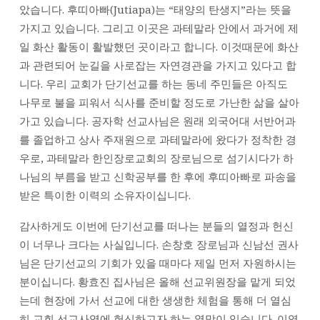
고
았습니다. 후띠아빠(Jutiapa)는 “태양의 탄생지”라는 뜻을
현
가지고 있습니다. 그리고 이곳은 과테말라 안에서 과거에 제
권
일 화산 활동이 활발했던 곳이라고 합니다. 이것때문에 화산
목
과 관련되어 눈길을 사로잡는 자연경관을 가지고 있다고 합
사
니다. 우리 교회가 단기선교를 하는 동네 주민들은 아직도
나무로 불을 피워서 식사를 준비할 정도로 가난한 삶을 살아
가고 있습니다. 공자학 선교사님은 원래 외국어대 서반어과
를 졸업하고 상사 주재원으로 과테말라에 왔다가 정착한 경
우로, 과테말라 한인장로교회의 장로님으로 섬기시다가 하
나님의 부름을 받고 신학공부를 한 후에 후띠아빠로 파송을
받은 특이한 이력의 소유자이십니다.
감사하게도 이번에 단기선교를 떠나는 분들의 열정과 헌신
이 너무나 크다는 사실입니다. 손창호 장로님과 신남선 권사
님은 단기선교의 기회가 있을 때마다 제일 먼저 자원하시는
분이십니다. 황효진 집사님은 올해 선교위원장을 맡게 되었
는데 현장에 가서 선교에 대한 생생한 체험을 통해 더 열심
히 교회 선교사역에 헌신하고자 하는 열망이 있습니다. 이영